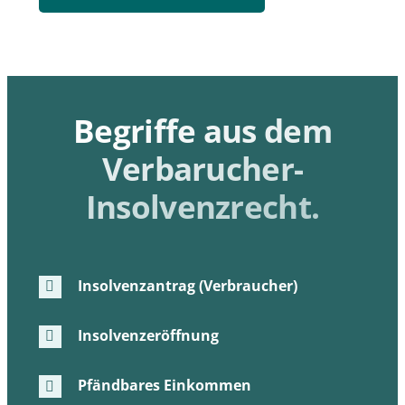
Begriffe aus dem
Notwendig
Diese
Verbarucher-
Cookies
sind nicht
Insolvenzrecht.
optional. Sie
werden
benötigt,
damit die
Website
Insolvenzantrag (Verbraucher)
funktioniert.
Insolvenzeröffnung
Statistiken
Damit wir die
Pfändbares Einkommen
Funktionalität