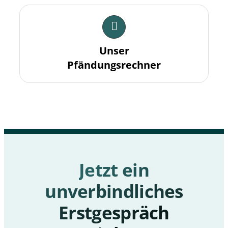
diese
Cookies
ablehnen,
werden
einige
Unser
Funktionen
Pfändungsrechner
auf der
Website
nicht mehr
verfügbar
sein.
Marketing
Indem Sie Ihre
Interessen und Ihr
Jetzt ein
Verhalten beim
Besuch unserer
unverbindliches
Website mitteilen,
erhöhen Sie die
Erstgespräch
Wahrscheinlichkeit,
dass Sie