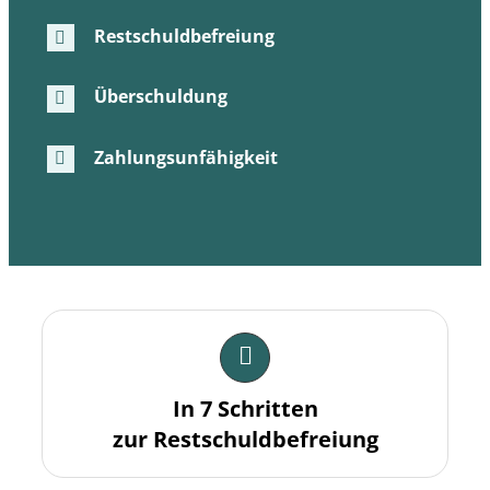
und die
Struktur der
Restschuldbefreiung
Website
verbessern
Überschuldung
können,
basierend
auf der
Zahlungsunfähigkeit
Nutzung der
Website.
Experience
Damit
unsere
Website
während
Ihres
Besuchs so
In 7 Schritten
gut wie
zur Restschuldbefreiung
möglich
funktioniert.
Wenn Sie