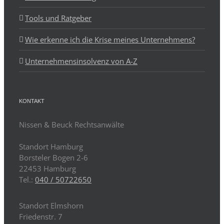
Tools und Ratgeber
Wie erkenne ich die Krise meines Unternehmens?
Unternehmensinsolvenz von A-Z
KONTAKT
Nissen & Beuck Rechtsanwälte
Standort Hamburg
Borsteler Bogen 2-6
22453 Hamburg
Tel.:
040 / 50722650
Standort Elmshorn
Friedenstr. 7