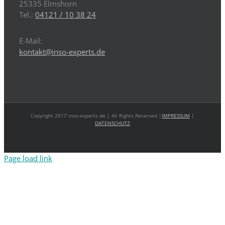
25335 Elmshorn
Tel.:
04121 / 10 38 24
E-Mail:
kontakt@inso-experts.de
Copyright 2017 inso-experts.de | All Rights Reserved |
IMPRESSUM
|
DATENSCHUTZ
Page load link