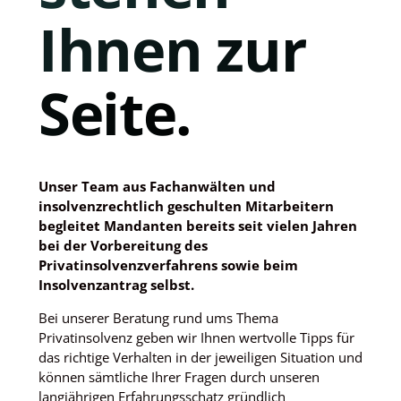
Ihnen zur
Seite.
Notwendig
Diese
Cookies
Unser Team aus Fachanwälten und
sind nicht
optional. Sie
insolvenzrechtlich geschulten Mitarbeitern
werden
begleitet Mandanten bereits seit vielen Jahren
benötigt,
bei der Vorbereitung des
damit die
Privatinsolvenzverfahrens sowie beim
Website
Insolvenzantrag selbst.
funktioniert.
Bei unserer Beratung rund ums Thema
Privatinsolvenz geben wir Ihnen wertvolle Tipps für
Statistiken
das richtige Verhalten in der jeweiligen Situation und
Damit wir die
können sämtliche Ihrer Fragen durch unseren
Funktionalität
langjährigen Erfahrungsschatz gründlich