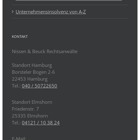
Unternehmensinsolvenz von A-Z
KONTAKT
Nissen & Beuck Rechtsanwälte
Standort Hamburg
Borsteler Bogen 2-6
22453 Hamburg
Tel.:
040 / 50722650
Standort Elmshorn
Friedenstr. 7
25335 Elmshorn
Tel.:
04121 / 10 38 24
E-Mail: