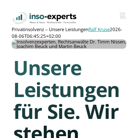
Skip
to
content
Privatinsolvenz – Unsere Leistungen
Ralf Kruse
2026-
08-06T06:45:25+02:00
Unsere
Leistungen
für Sie. Wir
stehen