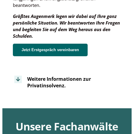
und die
beantworten.
Struktur der
Website
Größtes Augenmerk legen wir dabei auf Ihre ganz
verbessern
persönliche Situation. Wir beantworten Ihre Fragen
können,
und begleiten Sie auf dem Weg heraus aus den
basierend
Schulden.
auf der
Nutzung der
Jetzt Erstgespräch vereinbaren
Website.
Experience
Damit
Weitere Informationen zur
unsere
Privatinsolvenz.
Website
während
Ihres
Besuchs so
gut wie
möglich
Unsere Fachanwälte
funktioniert.
Wenn Sie