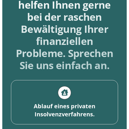
helfen Ihnen gerne
diese
Cookies
bei der raschen
ablehnen,
werden
Bewältigung Ihrer
einige
Funktionen
finanziellen
auf der
Website
nicht mehr
Probleme. Sprechen
verfügbar
sein.
Sie uns einfach an.
Marketing
Indem Sie Ihre
Interessen und Ihr
Verhalten beim
Besuch unserer
Ablauf eines privaten
Website mitteilen,
Insolvenzverfahrens.
erhöhen Sie die
Wahrscheinlichkeit,
dass Sie